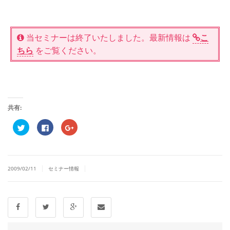
当セミナーは終了いたしました。最新情報は
こ
ちら
をご覧ください。
共有:
ク
Facebook
ク
リ
で
リ
ッ
共
ッ
ク
有
ク
し
す
し
て
る
て
Twitter
に
Google+
|
|
で
は
で
2009/02/11
セミナー情報
共
ク
共
有
リ
有
(新
ッ
(新
し
ク
し
い
し
い
ウ
て
ウ
ィ
く
ィ
ン
だ
ン
ド
さ
ド