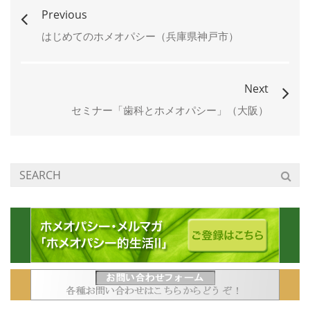
ウ
い
ウ
で
(新
で
Previous
開
し
開
き
い
き
ま
ウ
ま
はじめてのホメオパシー（兵庫県神戸市）
す)
ィ
す)
ン
ド
ウ
で
開
Next
き
ま
す)
セミナー「歯科とホメオパシー」（大阪）