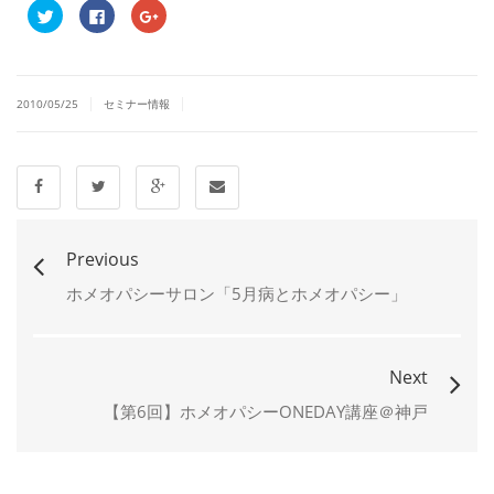
ク
Facebook
ク
リ
で
リ
ッ
共
ッ
ク
有
ク
し
す
し
て
る
て
Twitter
に
Google+
|
|
で
は
で
2010/05/25
セミナー情報
共
ク
共
有
リ
有
(新
ッ
(新
し
ク
し
い
し
い
ウ
て
ウ
ィ
く
ィ
ン
だ
ン
ド
さ
ド
ウ
い
ウ
で
(新
で
Previous
開
し
開
き
い
き
ま
ウ
ま
ホメオパシーサロン「5月病とホメオパシー」
す)
ィ
す)
ン
ド
ウ
で
開
Next
き
ま
す)
【第6回】ホメオパシーONEDAY講座＠神戸