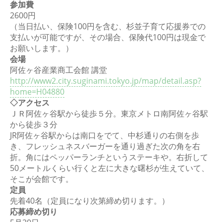
参加費
2600円
（当日払い、保険100円を含む、杉並子育て応援券での
支払いが可能ですが、その場合、保険代100円は現金で
お願いします。）
会場
阿佐ヶ谷産業商工会館 講堂
http://www2.city.suginami.tokyo.jp/map/detail.asp?
home=H04880
◇アクセス
ＪＲ阿佐ヶ谷駅から徒歩５分。東京メトロ南阿佐ヶ谷駅
から徒歩３分
JR阿佐ヶ谷駅からは南口をでて、中杉通りの右側を歩
き、フレッシュネスバーガーを通り過ぎた次の角を右
折。角にはペッパーランチというステーキや。右折して
50メートルくらい行くと左に大きな曙杉が生えていて、
そこが会館です。
定員
先着40名（定員になり次第締め切ります。）
応募締め切り