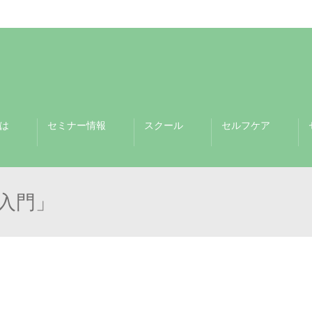
は
セミナー情報
スクール
セルフケア
入門」