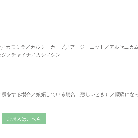
ナ／カモミラ／カルク・カーブ／アージ・ニット／アルセニカ
ェジ／チャイナ／カシノシン
介護をする場合／嫉妬している場合（悲しいとき）／腰痛にな
ご購入はこちら