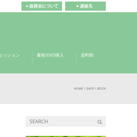
セッション
書籍/DVD購入
資料館
HOME
\
SHOP
\
BOOK