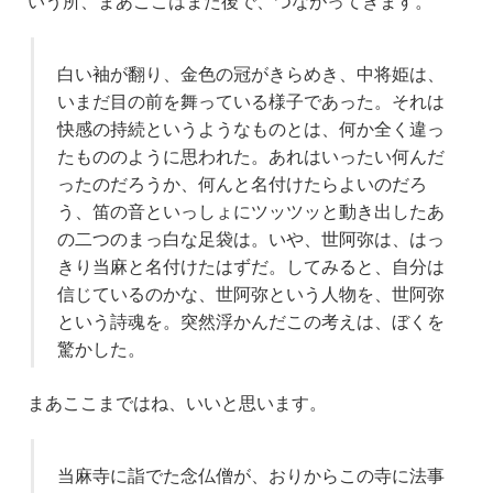
いう所、まあここはまた後で、つながってきます。
白い袖が翻り、金色の冠がきらめき、中将姫は、
いまだ目の前を舞っている様子であった。それは
快感の持続というようなものとは、何か全く違っ
たもののように思われた。あれはいったい何んだ
ったのだろうか、何んと名付けたらよいのだろ
う、笛の音といっしょにツッツッと動き出したあ
の二つのまっ白な足袋は。いや、世阿弥は、はっ
きり当麻と名付けたはずだ。してみると、自分は
信じているのかな、世阿弥という人物を、世阿弥
という詩魂を。突然浮かんだこの考えは、ぼくを
驚かした。
まあここまではね、いいと思います。
当麻寺に詣でた念仏僧が、おりからこの寺に法事