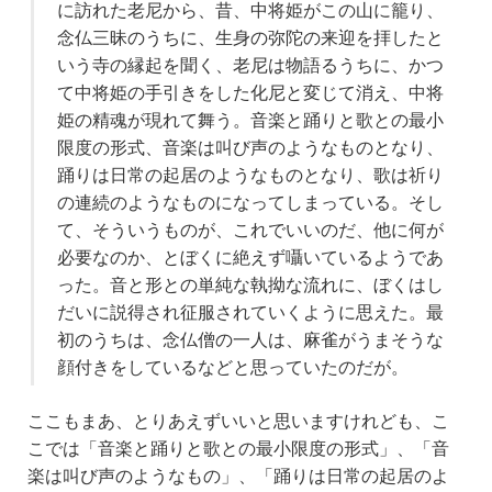
に訪れた老尼から、昔、中将姫がこの山に籠り、
念仏三昧のうちに、生身の弥陀の来迎を拝したと
いう寺の縁起を聞く、老尼は物語るうちに、かつ
て中将姫の手引きをした化尼と変じて消え、中将
姫の精魂が現れて舞う。音楽と踊りと歌との最小
限度の形式、音楽は叫び声のようなものとなり、
踊りは日常の起居のようなものとなり、歌は祈り
の連続のようなものになってしまっている。そし
て、そういうものが、これでいいのだ、他に何が
必要なのか、とぼくに絶えず囁いているようであ
った。音と形との単純な執拗な流れに、ぼくはし
だいに説得され征服されていくように思えた。最
初のうちは、念仏僧の一人は、麻雀がうまそうな
顔付きをしているなどと思っていたのだが。
ここもまあ、とりあえずいいと思いますけれども、こ
こでは「音楽と踊りと歌との最小限度の形式」、「音
楽は叫び声のようなもの」、「踊りは日常の起居のよ