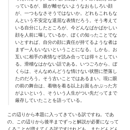
っているが、眼が離せないようなおもしろい顔
が、一つもなさそうではないか。どれもこれもな
んという不安定な退屈な表情だろう。そう考えて
いる自分にしたところが、今どんなばかばかしい
顔を人前に曝しているか、ぼくの知ったことでな
いとすれば、自分の顔に責任が持てるような者は
まず一人もいないということになる。しかも、お
互いに相手の表情なぞ読み合っては得々としてい
る。滑稽なはかない話である。いつごろから、ぼ
くらは、そんなめんどうな情けない状態に堕落し
たのだろう。そう古いことではあるまい。現に眼
の前の舞台は、着物を着る以上お面もかぶった方
がよいという、そういう人生がつい先だってまで
厳存していたことを語っている。
この辺りから本題に入ってきている訳ですね。であ
の、この辺りから後半までずっと解説が必要になって
くることが増えてくる訳ですけれども、またどんどん