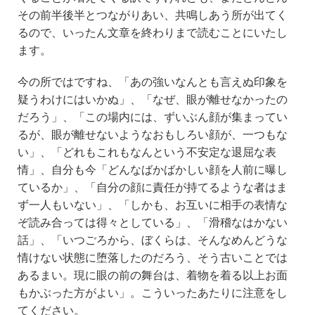
その前半後半とつながりあい、共鳴しあう所が出てく
るので、いったん文章を終わりまで読むことにいたし
ます。
今の所ではですね、「あの強いなんとも言えぬ印象を
疑うわけにはいかぬ」、「なぜ、眼が離せなかったの
だろう」、「この場内には、ずいぶん顔が集まってい
るが、眼が離せないようなおもしろい顔が、一つもな
い」、「どれもこれもなんという不安定な退屈な表
情」、自分も今「どんなばかばかしい顔を人前に曝し
ているか」、「自分の顔に責任が持てるような者はま
ず一人もいない」、「しかも、お互いに相手の表情な
ぞ読み合っては得々としている」、「滑稽なはかない
話」、「いつごろから、ぼくらは、そんなめんどうな
情けない状態に堕落したのだろう、そう古いことでは
あるまい。現に眼の前の舞台は、着物を着る以上お面
もかぶった方がよい」。こういったあたりに注意をし
てください。