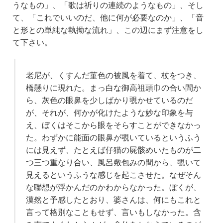
うなもの」、「歌は祈りの連続のようなもの」、そし
て、「これでいいのだ、他に何が必要なのか」、「音
と形との単純な執拗な流れ」、この辺にまず注意をし
て下さい。
老尼が、くすんだ菫色の被風を着て、杖をつき、
橋懸りに現れた。まっ白な御高祖頭巾の合い間か
ら、灰色の眼鼻を少しばかり覗かせているのだ
が、それが、何かが化けたような妙な印象を与
え、ぼくはそこから眼をそらすことができなかっ
た。わずかに能面の眼鼻が覗いているというふう
には見えず、たとえば仔猫の屍骸めいたものが二
つ三つ重なり合い、風呂敷包みの間から、覗いて
見えるというふうな感じを起こさせた。なぜそん
な聯想が浮かんだのかわからなかった。ぼくが、
漠然と予感したとおり、婆さんは、何にもこれと
言って格別なこともせず、言いもしなかった。含