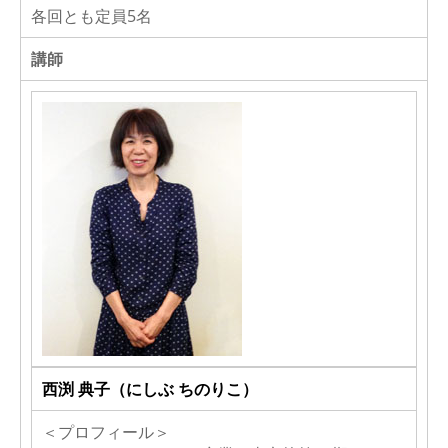
各回とも定員5名
講師
西渕 典子（にしぶ ちのりこ）
＜プロフィール＞