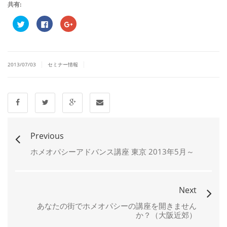
共有:
ク
Facebook
ク
リ
で
リ
ッ
共
ッ
ク
有
ク
し
す
し
て
る
て
Twitter
に
Google+
|
|
で
は
で
2013/07/03
セミナー情報
共
ク
共
有
リ
有
(新
ッ
(新
し
ク
し
い
し
い
ウ
て
ウ
ィ
く
ィ
ン
だ
ン
ド
さ
ド
ウ
い
ウ
で
(新
で
Previous
開
し
開
き
い
き
ま
ウ
ま
ホメオパシーアドバンス講座 東京 2013年5月～
す)
ィ
す)
ン
ド
ウ
で
開
Next
き
ま
す)
あなたの街でホメオパシーの講座を開きません
か？（大阪近郊）